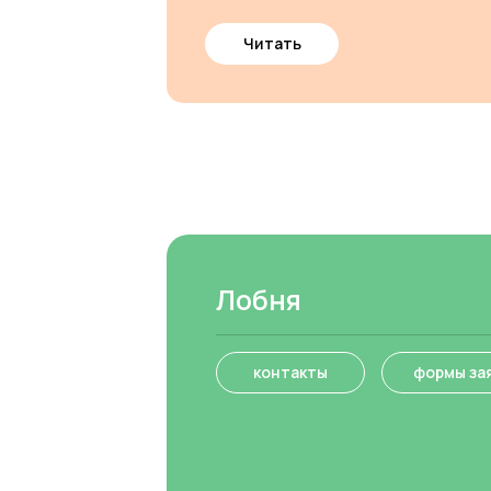
Читать
Лобня
контакты
формы за