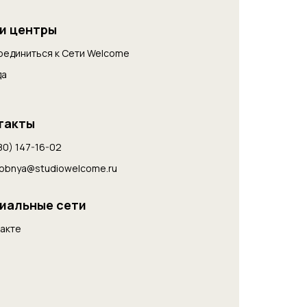
и центры
оединиться к Cети Welcome
да
такты
80) 147-16-02
lobnya@studiowelcome.ru
иальные сети
акте