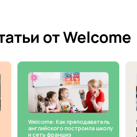
татьи от Welcome
Welcome: Как преподаватель
английского построила школу
и сеть франшиз