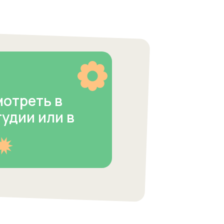
мотреть в
тудии или в