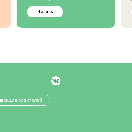
Читать
явок для родителей