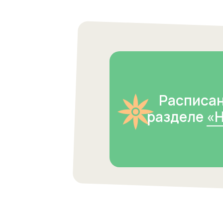
Расписан
разделе
«