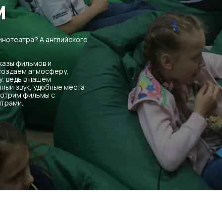
м
инотеатра? А английского
казы фильмов и
 создаем атмосферу,
, ведь в нашем
ный звук, удобные места
мотрим фильмы с
итрами.