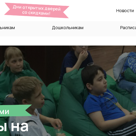
Дни открытых дверей
Новости
со скидками!
ьникам
Дошкольникам
Распис
ами
ы на