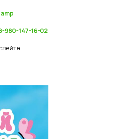
-camp
8-980-147-16-02
успейте